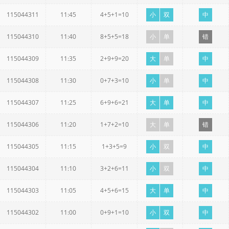
115044311
11:45
4+5+1=10
小
双
中
115044310
11:40
8+5+5=18
小
单
错
115044309
11:35
2+9+9=20
大
单
中
115044308
11:30
0+7+3=10
小
单
中
115044307
11:25
6+9+6=21
大
单
中
115044306
11:20
1+7+2=10
大
单
错
115044305
11:15
1+3+5=9
小
双
中
115044304
11:10
3+2+6=11
小
双
中
115044303
11:05
4+5+6=15
大
单
中
115044302
11:00
0+9+1=10
小
双
中